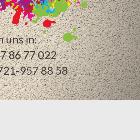
n uns in:
77 86 77 022
 721-957 88 58