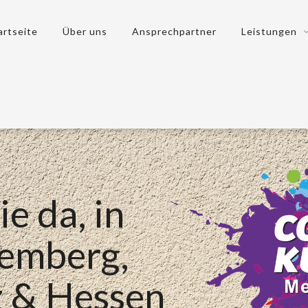
artseite
Über uns
Ansprechpartner
Leistungen
ie da, in
emberg,
z & Hessen