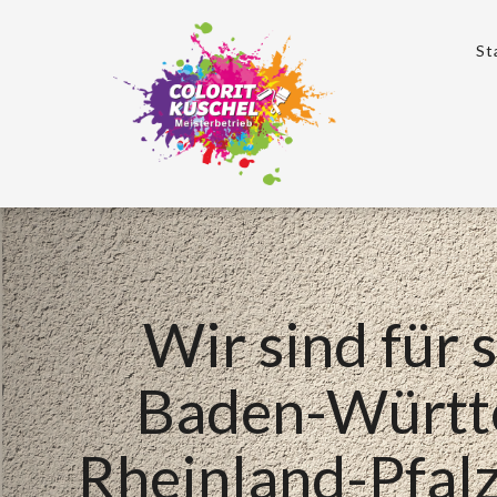
St
Wir sind für s
Baden-Württ
Rheinland-Pfal