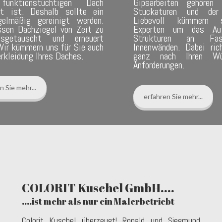
unktionstüchtigen Dach
Gipsarbeiten gehören P
t ist. Deshalb sollte ein
Stuckaturen und der 
elmäßig gereinigt werden.
Liebevoll kümmern 
sen Dachziegel von Zeit zu
Experten um das Auf
sgetauscht und erneuert
Strukturen an Fa
Wir kümmern uns für Sie auch
Innenwänden. Dabei ric
rkleidung Ihres Daches.
ganz nach Ihren Wü
Anforderungen.
n Sie mehr...
erfahren Sie mehr...
COLORIT Kuschel GmbH....
....ist mehr als nur ein Malerbetriebt
Colorit Kuschel überzeugt! Ronald und Siegmund