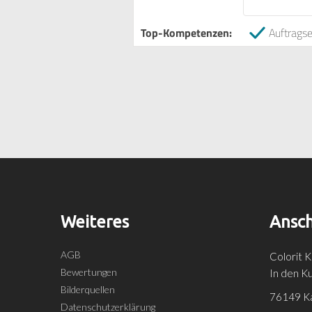
Top-Kompetenzen:
Auftragse
Weiteres
Ansch
AGB
Colorit 
Bewertungen
In den K
Bilderquellen
76149 Ka
Datenschutzerklärung