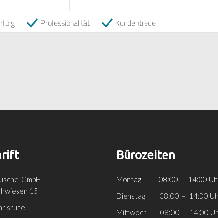
rfolg
Professionalität
Kundentreue
rift
Bürozeiten
Kuschel GmbH
Montag 08:00 – 14:00 Uh
uhwiesen 15
Dienstag 08:00 – 14:00 Uh
rlsruhe
Mittwoch 08:00 – 14:00 Uh