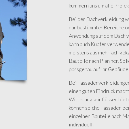
kümmern uns um alle Proje
Bei der Dachverkleidung w
nur bestimmter Bereiche o
Anwendung auf dem Dach we
kann auch Kupfer verwendet
meistens aus mehrfach geka
Bauteile nach Plan her. So 
passgenau auf Ihr Gebäude
Bei Fassadenverkleidungen 
einen guten Eindruck macht
Witterungseinflüssen biete
können solche Fassaden pe
einzelnen Bauteile nach Maß
individuell.